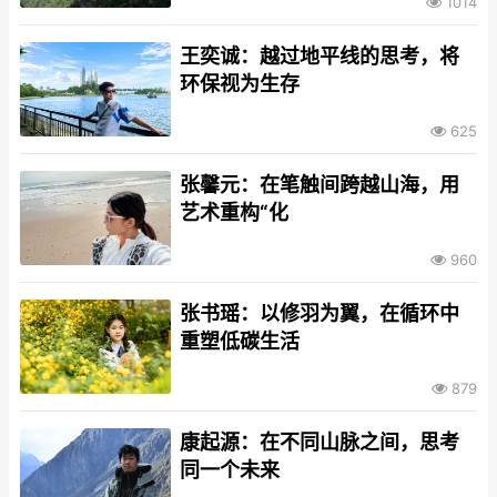
1014
王奕诚：越过地平线的思考，将
环保视为生存
625
张馨元：在笔触间跨越山海，用
艺术重构“化
960
张书瑶：以修羽为翼，在循环中
重塑低碳生活
879
康起源：在不同山脉之间，思考
同一个未来