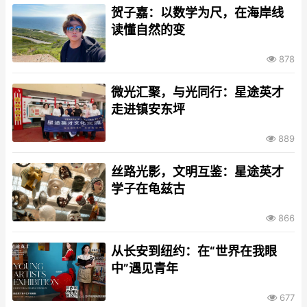
贺子嘉：以数学为尺，在海岸线
读懂自然的变
878
微光汇聚，与光同行：星途英才
走进镇安东坪
889
丝路光影，文明互鉴：星途英才
学子在龟兹古
866
从长安到纽约：在“世界在我眼
中”遇见青年
677